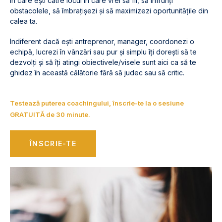
în care ești către locul în care vrei să fii, să înfrunți
obstacolele, să îmbrațișezi și să maximizezi oportunitățile din
calea ta.
Indiferent dacă ești antreprenor, manager, coordonezi o
echipă, lucrezi în vânzări sau pur și simplu îți dorești să te
dezvolți și să îți atingi obiectivele/visele sunt aici ca să te
ghidez în această călătorie fără să judec sau să critic.
Testează puterea coachingului, înscrie-te la o sesiune
GRATUITĂ de 30 minute.
ÎNSCRIE-TE